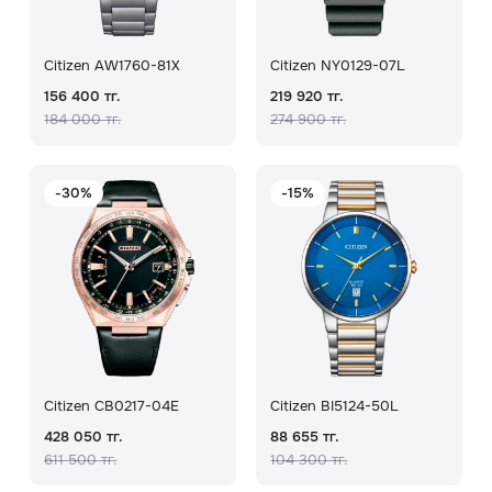
Citizen AW1760-81X
Citizen NY0129-07L
156 400 тг.
219 920 тг.
184 000 тг.
274 900 тг.
-30%
-15%
Citizen CB0217-04E
Citizen BI5124-50L
428 050 тг.
88 655 тг.
611 500 тг.
104 300 тг.