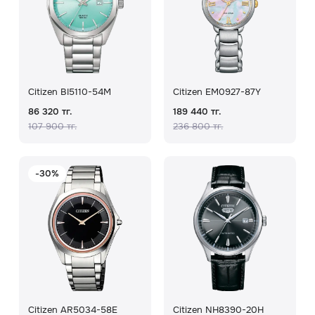
Citizen BI5110-54M
Citizen EM0927-87Y
86 320 тг.
189 440 тг.
107 900 тг.
236 800 тг.
-30%
Citizen AR5034-58E
Citizen NH8390-20H