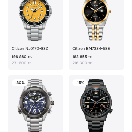
Citizen NJ0170-83Z
Citizen BM7334-58E
196 860 тг.
183 855 тг.
231 600 тг.
216 300 тг.
-30%
-15%