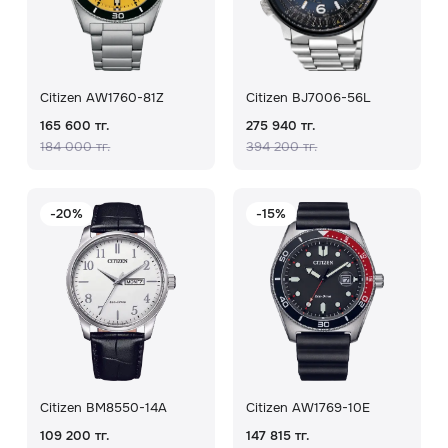
Скидки
Аксессуары
Citizen AW1760-81Z
Citizen BJ7006-56L
165 600 тг.
275 940 тг.
184 000 тг.
394 200 тг.
Главная
О нас
-20%
-15%
Доставка и оплата
Блог
Сервисный центр
Citizen BM8550-14A
Citizen AW1769-10E
109 200 тг.
147 815 тг.