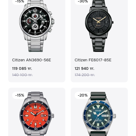
-15%
-30%
Citizen AN3690-56E
Citizen FE6017-85E
119 085 тг.
121 940 тг.
140 100 тг.
174 200 тг.
-15%
-20%