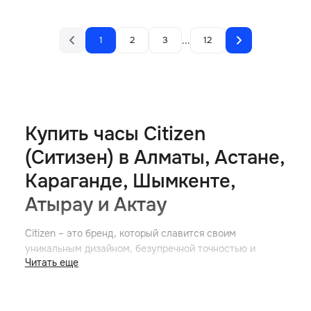
...
1
2
3
12
Купить часы Citizen
(Ситизен) в Алматы, Астане,
Караганде, Шымкенте,
Атырау и Актау
Citizen – это бренд, который славится своим
уникальным дизайном, безупречной точностью и
Читать еще
инновационными технологиями в производстве часов.
В нашем ассортименте представлены
оригинальные
часы Citizen
, предназначенные как для мужчин, так и
для женщин. Они отличаются не только своей