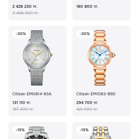
2 428 230 тг.
180 800 тг.
3 468 900 тг.
-30%
-30%
Citizen EM0814-83A
Citizen EM1063-89D
131 110 тг.
294 700 тг.
187 300 тг.
421 000 тг.
-15%
-15%