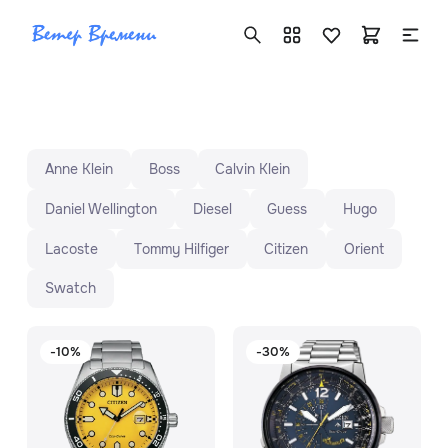
Citizen
(278 шт.)
Anne Klein
Boss
Calvin Klein
+7 ( 705 ) 181-42-50
Daniel Wellington
Diesel
Guess
Hugo
info@vetervremeni.kz
Lacoste
Tommy Hilfiger
Citizen
Orient
Авторизация
Swatch
Каталог
-10%
-30%
Мужские часы
Женские часы