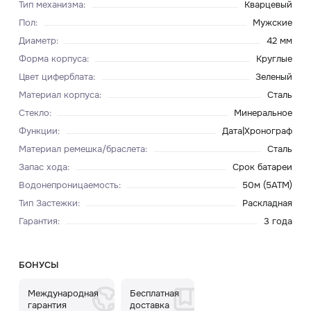
Тип механизма
:
Кварцевый
Пол
:
Мужские
Диаметр
:
42 мм
Форма корпуса
:
Круглые
Цвет циферблата
:
Зеленый
Материал корпуса
:
Сталь
Стекло
:
Минеральное
Функции
:
Дата|Хронограф
Материал ремешка/браслета
:
Сталь
Запас хода
:
Срок батареи
Водонепроницаемость
:
50м (5ATM)
Тип Застежки
:
Раскладная
Гарантия
:
3 года
БОНУСЫ
Международная
Бесплатная
гарантия
доставка