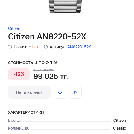
Скидки
Аксессуары
Citizen
Citizen AN8220-52X
Наличие:
Нет
Артикул:
AN8220-52X
Главная
О нас
СТОИМОСТЬ И ПОКУПКА
116 500 тг.
-15%
99 025 тг.
Доставка и оплата
Блог
Нет в наличии
Сервисный центр
ХАРАКТЕРИСТИКИ
Бренд
:
Citizen
Коллекция
:
Classic