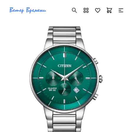
+7 ( 705 ) 181-42-50
info@vetervremeni.kz
Авторизация
Каталог
Мужские часы
Женские часы