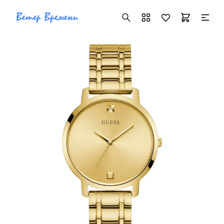
+7 ( 705 ) 181-42-50
info@vetervremeni.kz
Авторизация
Каталог
Мужские часы
Женские часы