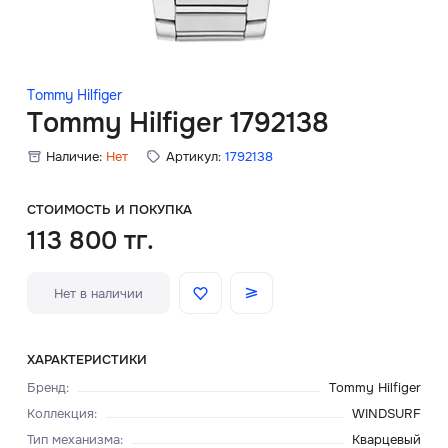
Скидки
Аксессуары
Tommy Hilfiger
Tommy Hilfiger 1792138
Наличие:
Нет
Артикул:
1792138
Главная
О нас
СТОИМОСТЬ И ПОКУПКА
113 800 тг.
Доставка и оплата
Нет в наличии
Блог
Сервисный центр
ХАРАКТЕРИСТИКИ
Бренд
:
Tommy Hilfiger
Коллекция
:
WINDSURF
Тип механизма
:
Кварцевый