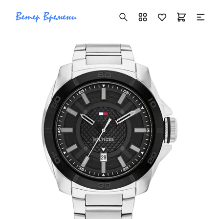
+7 ( 705 ) 181-42-50
info@vetervremeni.kz
Авторизация
Каталог
Мужские часы
Женские часы