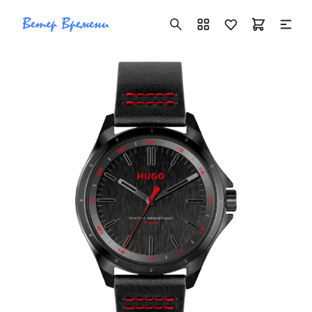
+7 ( 705 ) 181-42-50
info@vetervremeni.kz
Авторизация
Каталог
Мужские часы
Женские часы