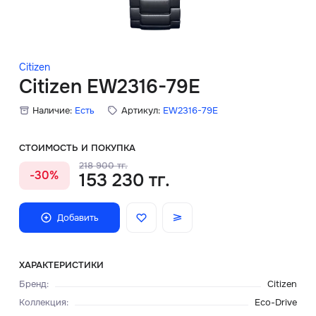
Скидки
Аксессуары
Citizen
Citizen EW2316-79E
Наличие:
Есть
Артикул:
EW2316-79E
Главная
О нас
СТОИМОСТЬ И ПОКУПКА
218 900 тг.
-30%
153 230 тг.
Доставка и оплата
Блог
Добавить
Сервисный центр
ХАРАКТЕРИСТИКИ
Бренд
:
Citizen
Коллекция
:
Eco-Drive