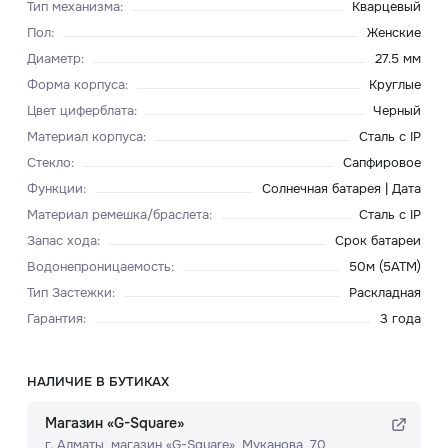
Тип механизма
:
Кварцевый
Пол
:
Женские
Диаметр
:
27.5 мм
Форма корпуса
:
Круглые
Цвет циферблата
:
Черный
Материал корпуса
:
Сталь c IP
Стекло
:
Сапфировое
Функции
:
Солнечная батарея | Дата
Материал ремешка/браслета
:
Сталь c IP
Запас хода
:
Срок батареи
Водонепроницаемость
:
50м (5ATM)
Тип Застежки
:
Раскладная
Гарантия
:
3 года
НАЛИЧИЕ В БУТИКАХ
Магазин «G-Square»
г. Алматы, ​магазин «G-Square»​, Муканова, 70