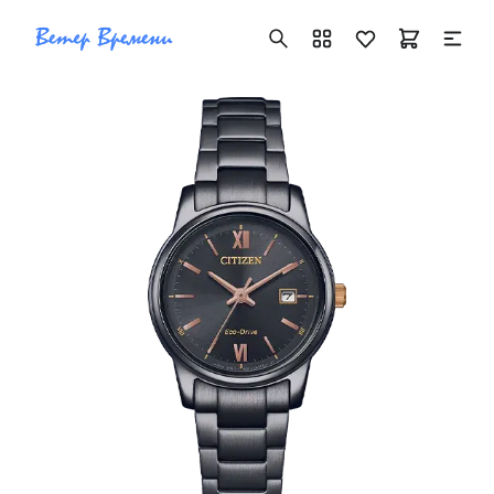
+7 ( 705 ) 181-42-50
info@vetervremeni.kz
Авторизация
Каталог
Мужские часы
Женские часы