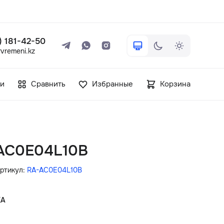
 ) 181-42-50
vremeni.kz
+7 ( 705 ) 181-42-50
и
Сравнить
Избранные
Корзина
info@vetervremeni.kz
Авторизация
-AC0E04L10B
Каталог
ртикул:
RA-AC0E04L10B
Мужские часы
КА
Женские часы