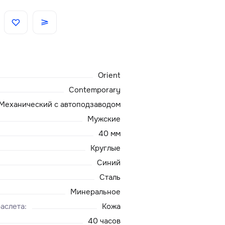
Скидки
Аксессуары
Orient
Главная
Contemporary
Механический с автоподзаводом
О нас
Мужские
40 мм
Доставка и оплата
Круглые
Синий
Блог
Сталь
Сервисный центр
Минеральное
аслета
:
Кожа
40 часов