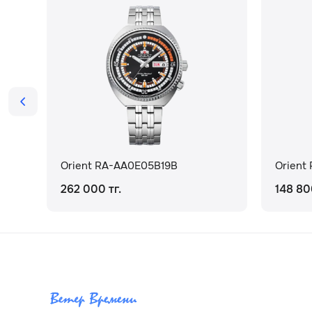
Orient RA-AA0E05B19B
Orien
262 000 тг.
148 80