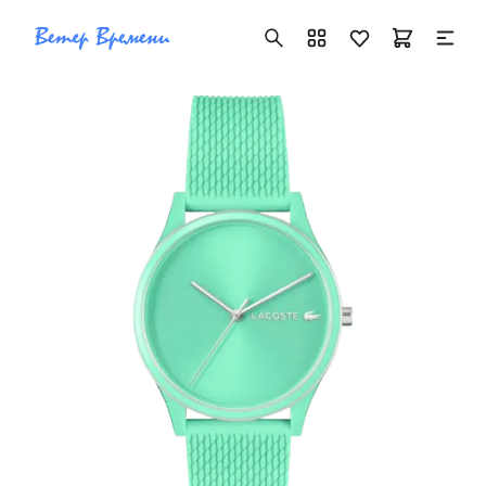
+7 ( 705 ) 181-42-50
info@vetervremeni.kz
Авторизация
Каталог
Мужские часы
Женские часы