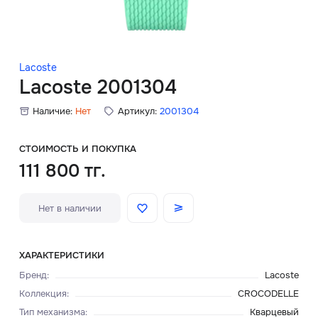
Скидки
Аксессуары
Lacoste
Lacoste 2001304
Наличие:
Нет
Артикул:
2001304
Главная
О нас
СТОИМОСТЬ И ПОКУПКА
111 800 тг.
Доставка и оплата
Нет в наличии
Блог
Сервисный центр
ХАРАКТЕРИСТИКИ
Бренд
:
Lacoste
Коллекция
:
CROCODELLE
Тип механизма
:
Кварцевый