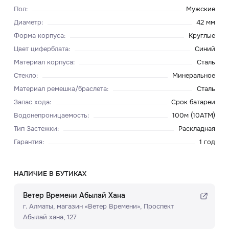
Пол
:
Мужские
Диаметр
:
42 мм
Форма корпуса
:
Круглые
Цвет циферблата
:
Синий
Материал корпуса
:
Сталь
Стекло
:
Минеральное
Материал ремешка/браслета
:
Сталь
Запас хода
:
Срок батареи
Водонепроницаемость
:
100м (10ATM)
Тип Застежки
:
Раскладная
Гарантия
:
1 год
НАЛИЧИЕ В БУТИКАХ
Ветер Времени Абылай Хана
г. Алматы, ​магазин «Ветер Времени»​, Проспект
Абылай хана, 127