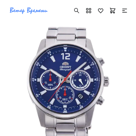
+7 ( 705 ) 181-42-50
info@vetervremeni.kz
Авторизация
Каталог
Мужские часы
Женские часы