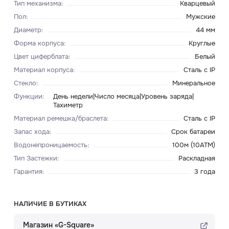
Тип механизма
:
Кварцевый
Пол
:
Мужские
Диаметр
:
44 мм
Форма корпуса
:
Круглые
Цвет циферблата
:
Белый
Материал корпуса
:
Сталь c IP
Стекло
:
Минеральное
Функции
:
День недели|Число месяца|Уровень заряда|
Тахиметр
Материал ремешка/браслета
:
Сталь c IP
Запас хода
:
Срок батареи
Водонепроницаемость
:
100м (10ATM)
Тип Застежки
:
Раскладная
Гарантия
:
3 года
НАЛИЧИЕ В БУТИКАХ
Магазин «G-Square»