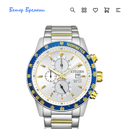
+7 ( 705 ) 181-42-50
info@vetervremeni.kz
Авторизация
Каталог
Мужские часы
Женские часы