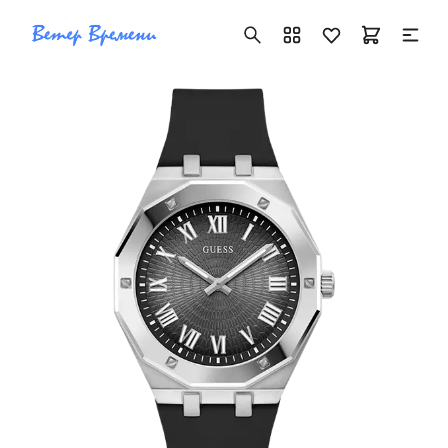
+7 ( 705 ) 181-42-50
info@vetervremeni.kz
Авторизация
Каталог
Мужские часы
Женские часы