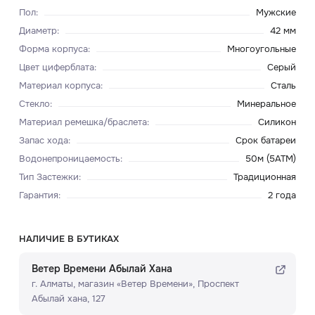
Пол
:
Мужские
Диаметр
:
42 мм
Форма корпуса
:
Многоугольные
Цвет циферблата
:
Серый
Материал корпуса
:
Сталь
Стекло
:
Минеральное
Материал ремешка/браслета
:
Силикон
Запас хода
:
Срок батареи
Водонепроницаемость
:
50м (5ATM)
Тип Застежки
:
Традиционная
Гарантия
:
2 года
НАЛИЧИЕ В БУТИКАХ
Ветер Времени Абылай Хана
г. Алматы, ​магазин «Ветер Времени»​, Проспект
Абылай хана, 127