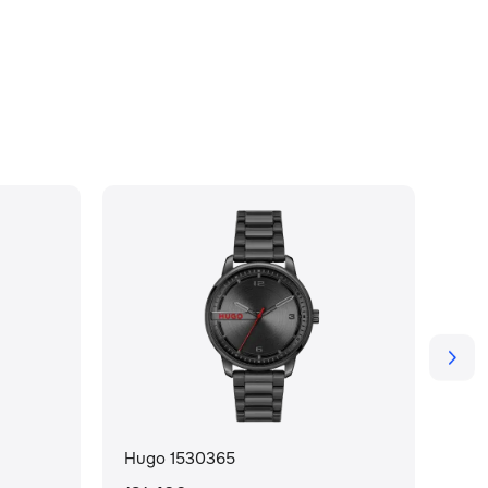
Hugo 1530365
Hug