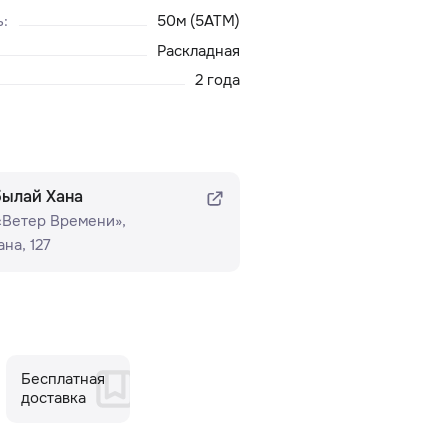
ь
:
50м (5ATM)
Раскладная
2 года
былай Хана
 «Ветер Времени»​,
на, 127
Бесплатная
доставка