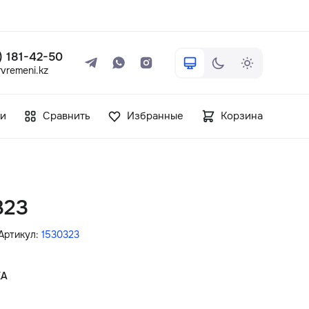
 ) 181-42-50
vremeni.kz
+7 ( 705 ) 181-42-50
и
Сравнить
Избранные
Корзина
info@vetervremeni.kz
Авторизация
323
Каталог
Артикул:
1530323
Мужские часы
КА
Женские часы