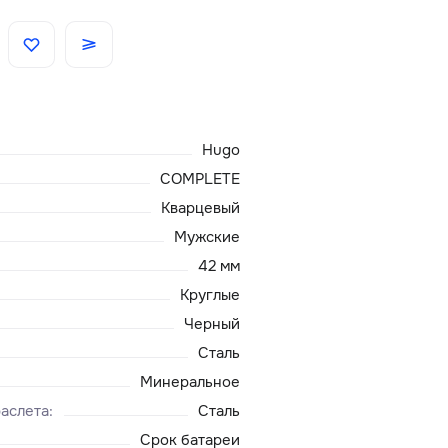
Скидки
Аксессуары
Hugo
Главная
COMPLETE
Кварцевый
О нас
Мужские
42 мм
Доставка и оплата
Круглые
Черный
Блог
Сталь
Сервисный центр
Минеральное
аслета
:
Сталь
Срок батареи