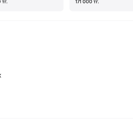
 тг.
171 000 тг.
К