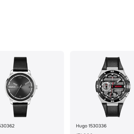
530362
Hugo 1530336