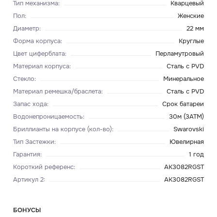
Тип механизма
:
Кварцевый
Пол
:
Женские
Диаметр
:
22 мм
Форма корпуса
:
Круглые
Цвет циферблата
:
Перламутровый
Материал корпуса
:
Сталь с PVD
Стекло
:
Минеральное
Материал ремешка/браслета
:
Сталь с PVD
Запас хода
:
Срок батареи
Водонепроницаемость
:
30м (3ATM)
Бриллианты на корпусе (кол-во)
:
Swarovski
Тип Застежки
:
Ювелирная
Гарантия
:
1 год
Короткий референс
:
AK3082RGST
Артикул 2
:
AK3082RGST
БОНУСЫ