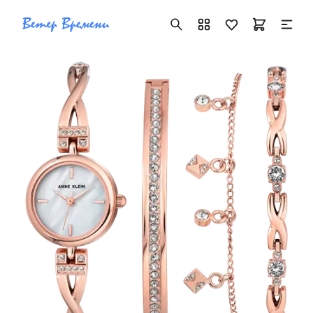
+7 ( 705 ) 181-42-50
info@vetervremeni.kz
Авторизация
Каталог
Мужские часы
Женские часы