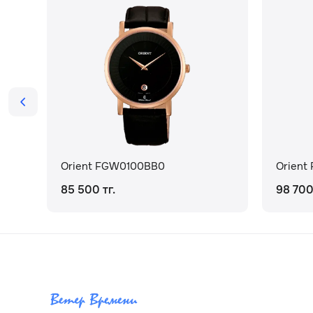
Orient FGW0100BB0
Orien
85 500 тг.
98 700