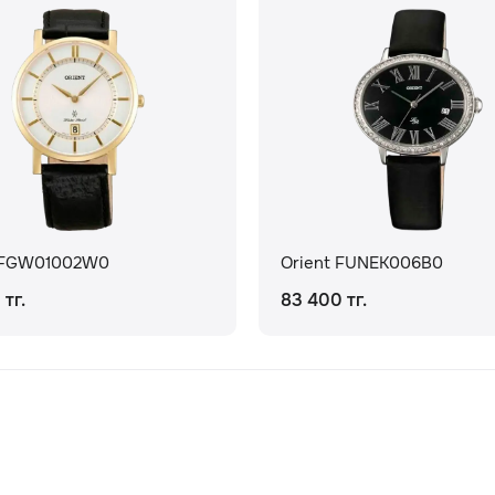
t FGW01002W0
Orient FUNEK006B0
 тг.
83 400 тг.