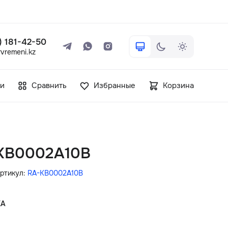
 ) 181-42-50
vremeni.kz
+7 ( 705 ) 181-42-50
и
Сравнить
Избранные
Корзина
info@vetervremeni.kz
Авторизация
-KB0002A10B
Каталог
ртикул:
RA-KB0002A10B
Мужские часы
КА
Женские часы