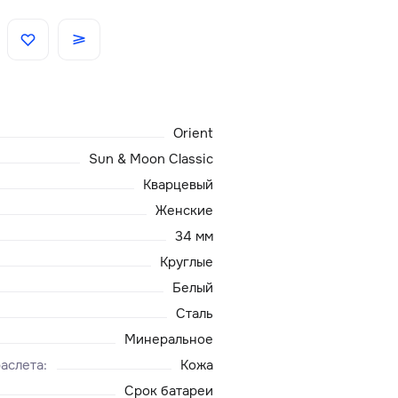
Скидки
Аксессуары
Orient
Главная
Sun & Moon Classic
Кварцевый
О нас
Женские
34 мм
Доставка и оплата
Круглые
Белый
Блог
Сталь
Сервисный центр
Минеральное
аслета
:
Кожа
Срок батареи