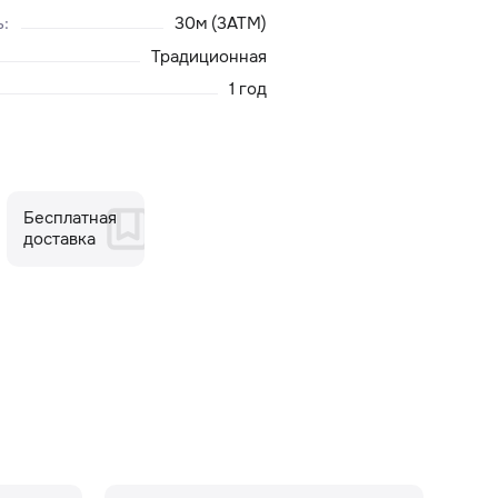
ь
:
30м (3ATM)
Традиционная
1 год
Бесплатная
доставка