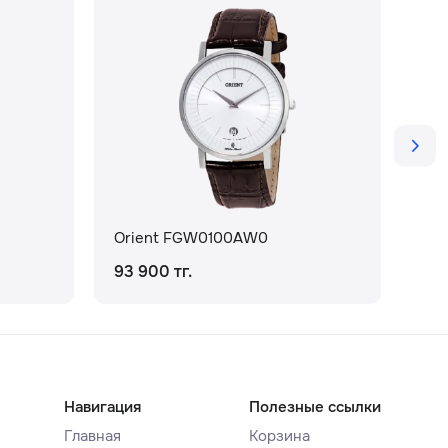
Orient FGW0100AW0
Ori
93 900 тг.
118
Навигация
Полезные ссылки
Главная
Корзина