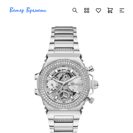
+7 ( 705 ) 181-42-50
info@vetervremeni.kz
Авторизация
Каталог
Мужские часы
Женские часы