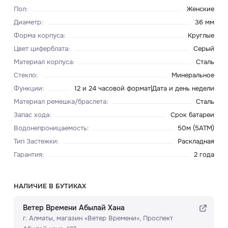
Пол
:
Женские
Диаметр
:
36 мм
Форма корпуса
:
Круглые
Цвет циферблата
:
Серый
Материал корпуса
:
Сталь
Стекло
:
Минеральное
Функции
:
12 и 24 часовой формат|Дата и день недели
Материал ремешка/браслета
:
Сталь
Запас хода
:
Срок батареи
Водонепроницаемость
:
50м (5ATM)
Тип Застежки
:
Раскладная
Гарантия
:
2 года
НАЛИЧИЕ В БУТИКАХ
Ветер Времени Абылай Хана
г. Алматы, ​магазин «Ветер Времени»​, Проспект