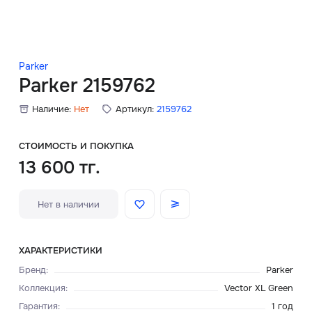
Скидки
Аксессуары
Parker
Parker 2159762
Наличие:
Нет
Артикул:
2159762
Главная
О нас
СТОИМОСТЬ И ПОКУПКА
13 600 тг.
Доставка и оплата
Нет в наличии
Блог
Сервисный центр
ХАРАКТЕРИСТИКИ
Бренд
:
Parker
Коллекция
:
Vector XL Green
Гарантия
:
1 год