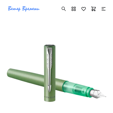
+7 ( 705 ) 181-42-50
info@vetervremeni.kz
Авторизация
Каталог
Мужские часы
Женские часы