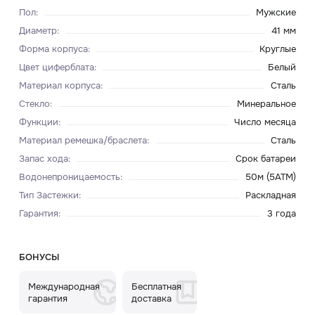
Пол
:
Мужские
Диаметр
:
41 мм
Форма корпуса
:
Круглые
Цвет циферблата
:
Белый
Материал корпуса
:
Сталь
Стекло
:
Минеральное
Функции
:
Число месяца
Материал ремешка/браслета
:
Сталь
Запас хода
:
Срок батареи
Водонепроницаемость
:
50м (5ATM)
Тип Застежки
:
Раскладная
Гарантия
:
3 года
БОНУСЫ
Международная
Бесплатная
гарантия
доставка