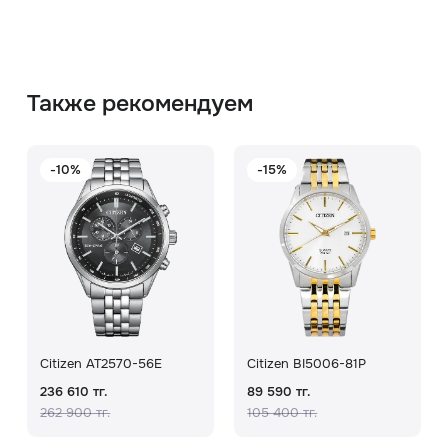
Также рекомендуем
-10%
-15%
Citizen AT2570-56E
Citizen BI5006-81P
236 610 тг.
89 590 тг.
262 900 тг.
105 400 тг.