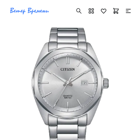
+7 ( 705 ) 181-42-50
info@vetervremeni.kz
Авторизация
Каталог
Мужские часы
Женские часы