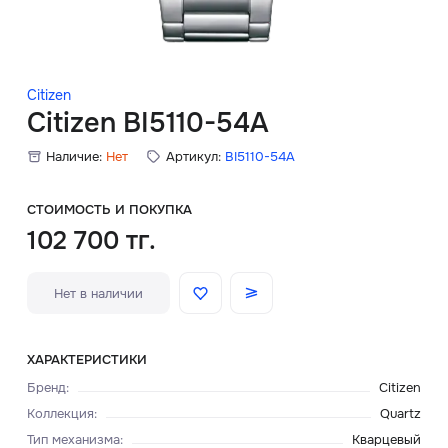
Скидки
Аксессуары
Citizen
Citizen BI5110-54A
Наличие:
Нет
Артикул:
BI5110-54A
Главная
О нас
СТОИМОСТЬ И ПОКУПКА
102 700 тг.
Доставка и оплата
Нет в наличии
Блог
Сервисный центр
ХАРАКТЕРИСТИКИ
Бренд
:
Citizen
Коллекция
:
Quartz
Тип механизма
:
Кварцевый