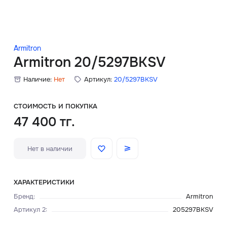
Скидки
Аксессуары
Armitron
Armitron 20/5297BKSV
Наличие:
Нет
Артикул:
20/5297BKSV
Главная
О нас
СТОИМОСТЬ И ПОКУПКА
47 400 тг.
Доставка и оплата
Нет в наличии
Блог
Сервисный центр
ХАРАКТЕРИСТИКИ
Бренд
:
Armitron
Артикул 2
:
205297BKSV