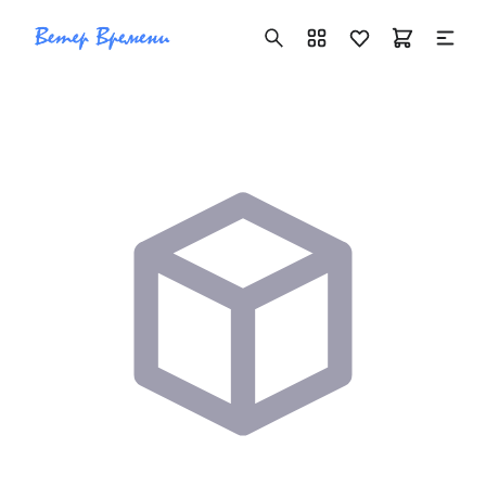
+7 ( 705 ) 181-42-50
info@vetervremeni.kz
Авторизация
Каталог
Мужские часы
Женские часы