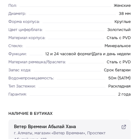
Пол
:
Женские
Диаметр
:
38 мм
Форма корпуса
:
Круглые
Цвет циферблата
:
Золотистый
Материал корпуса
:
Сталь с PVD
Стекло
:
Минеральное
Функции
:
12 и 24 часовой формат|Дата и день недели
Материал ремешка/браслета
:
Сталь с PVD
Запас хода
:
Срок батареи
Водонепроницаемость
:
50м (5ATM)
Тип Застежки
:
Раскладная
Гарантия
:
2 года
НАЛИЧИЕ В БУТИКАХ
Ветер Времени Абылай Хана
г. Алматы, ​магазин «Ветер Времени»​, Проспект