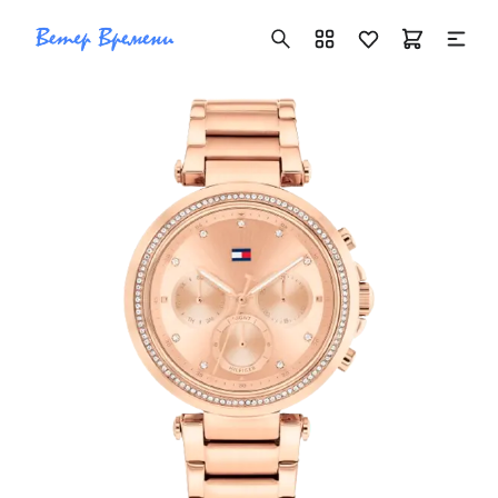
+7 ( 705 ) 181-42-50
info@vetervremeni.kz
Авторизация
Каталог
Мужские часы
Женские часы