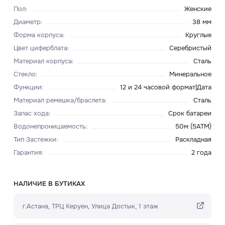
Пол
:
Женские
Диаметр
:
38 мм
Форма корпуса
:
Круглые
Цвет циферблата
:
Серебристый
Материал корпуса
:
Сталь
Стекло
:
Минеральное
Функции
:
12 и 24 часовой формат|Дата
Материал ремешка/браслета
:
Сталь
Запас хода
:
Срок батареи
Водонепроницаемость
:
50м (5ATM)
Тип Застежки
:
Раскладная
Гарантия
:
2 года
НАЛИЧИЕ В БУТИКАХ
г.Астана, ТРЦ Керуен​, Улица Достык, 1 этаж