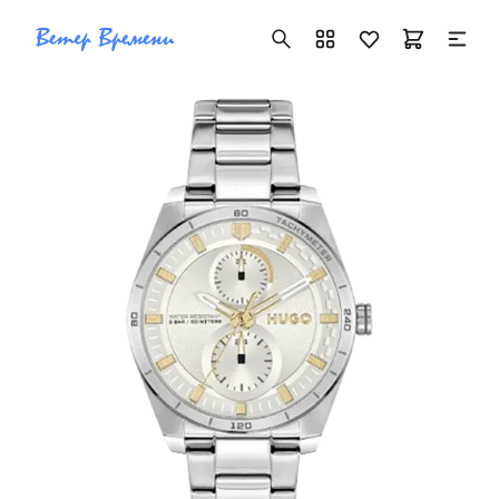
+7 ( 705 ) 181-42-50
info@vetervremeni.kz
Авторизация
Каталог
Мужские часы
Женские часы