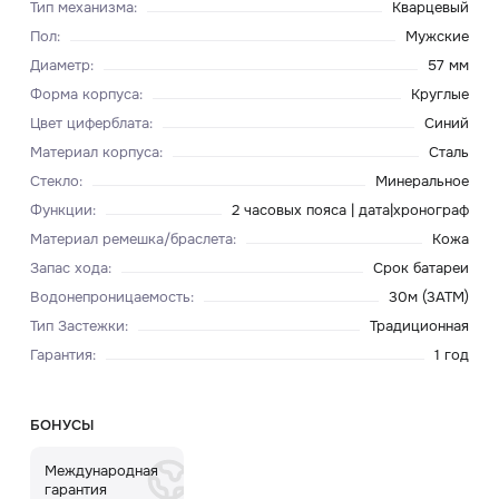
Тип механизма
:
Кварцевый
Пол
:
Мужские
Диаметр
:
57 мм
Форма корпуса
:
Круглые
Цвет циферблата
:
Синий
Материал корпуса
:
Сталь
Стекло
:
Минеральное
Функции
:
2 часовых пояса | дата|хронограф
Материал ремешка/браслета
:
Кожа
Запас хода
:
Срок батареи
Водонепроницаемость
:
30м (3ATM)
Тип Застежки
:
Традиционная
Гарантия
:
1 год
БОНУСЫ
Международная
гарантия