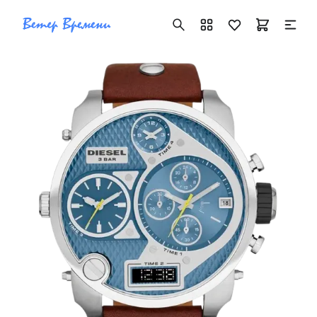
+7 ( 705 ) 181-42-50
info@vetervremeni.kz
Авторизация
Каталог
Мужские часы
Женские часы