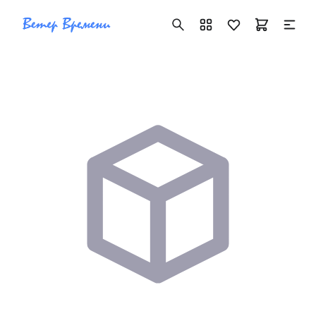
+7 ( 705 ) 181-42-50
info@vetervremeni.kz
Авторизация
Каталог
Мужские часы
Женские часы