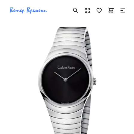
+7 ( 705 ) 181-42-50
info@vetervremeni.kz
Авторизация
Каталог
Мужские часы
Женские часы