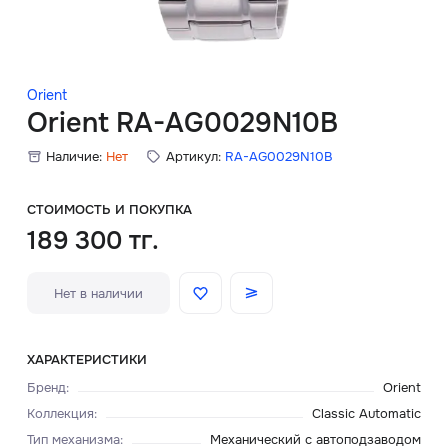
Скидки
Аксессуары
Orient
Orient RA-AG0029N10B
Наличие:
Нет
Артикул:
RA-AG0029N10B
Главная
О нас
СТОИМОСТЬ И ПОКУПКА
189 300 тг.
Доставка и оплата
Нет в наличии
Блог
Сервисный центр
ХАРАКТЕРИСТИКИ
Бренд
:
Orient
Коллекция
:
Classic Automatic
Тип механизма
:
Механический с автоподзаводом