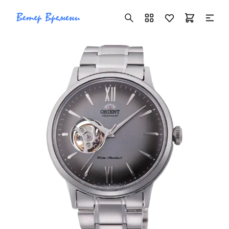
+7 ( 705 ) 181-42-50
info@vetervremeni.kz
Авторизация
Каталог
Мужские часы
Женские часы