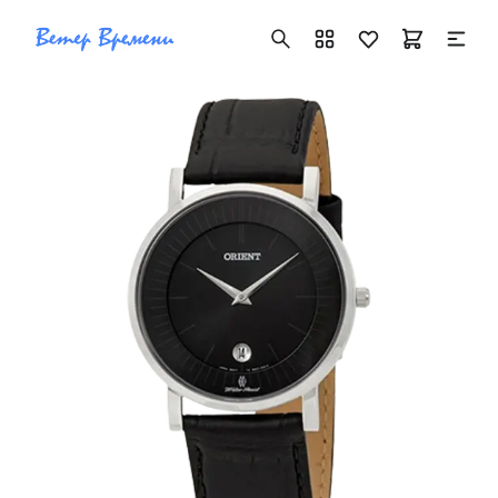
+7 ( 705 ) 181-42-50
info@vetervremeni.kz
Авторизация
Каталог
Мужские часы
Женские часы