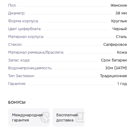
Пол
:
Женские
Диаметр
:
38 мм
Форма корпуса
:
Круглые
Цвет циферблата
:
Черный
Материал корпуса
:
Сталь
Стекло
:
Сапфировое
Материал ремешка/браслета
:
Кожа
Запас хода
:
Срок батареи
Водонепроницаемость
:
30м (3ATM)
Тип Застежки
:
Традиционная
Гарантия
:
1 год
БОНУСЫ
Международная
Бесплатная
гарантия
доставка