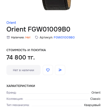
Скидки
Аксессуары
Orient
Orient FGW01009B0
Наличие:
Нет
Артикул:
FGW01009B0
Главная
О нас
СТОИМОСТЬ И ПОКУПКА
74 800 тг.
Доставка и оплата
Нет в наличии
Блог
Сервисный центр
ХАРАКТЕРИСТИКИ
Бренд
:
Orient
Коллекция
:
Classic
Тип механизма
:
Кварцевый