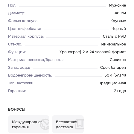
Пол
:
Мужские
Диаметр
:
46 мм
Форма корпуса
:
Круглые
Цвет циферблата
:
Черный
Материал корпуса
:
Сталь с PVD
Стекло
:
Минеральное
Функции
:
Хронограф|12 и 24 часовой формат
Материал ремешка/браслета
:
Силикон
Запас хода
:
Срок батареи
Водонепроницаемость
:
50м (5ATM)
Тип Застежки
:
Традиционная
Гарантия
:
2 года
БОНУСЫ
Международная
Бесплатная
гарантия
доставка