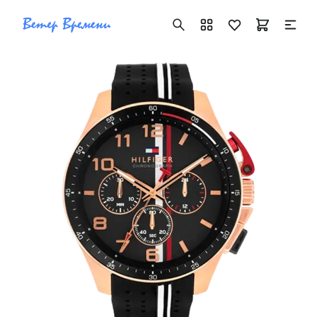
+7 ( 705 ) 181-42-50
info@vetervremeni.kz
Авторизация
Каталог
Мужские часы
Женские часы