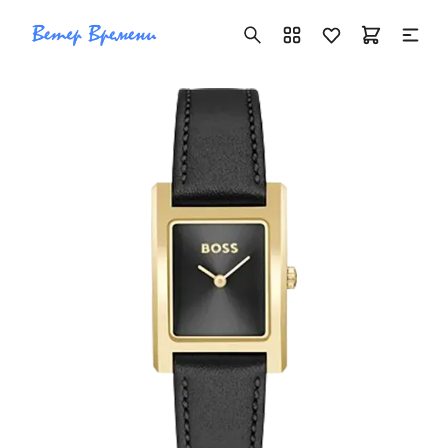
+7 ( 705 ) 181-42-50
info@vetervremeni.kz
Авторизация
Каталог
Мужские часы
Женские часы