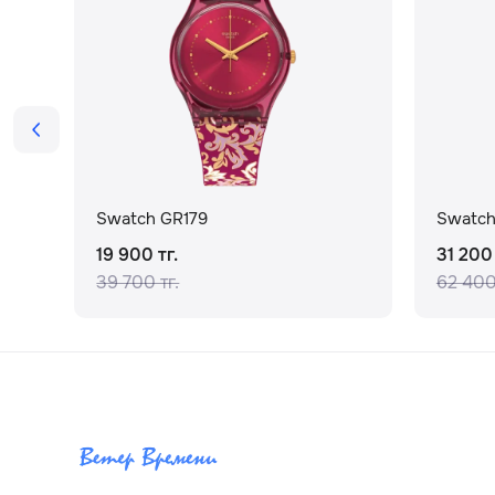
Swatch GR179
Swatch
19 900 тг.
31 200 
39 700 тг.
62 400