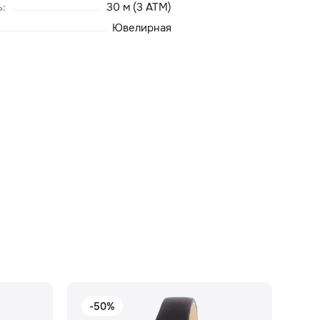
ь
:
30 м (3 ATM)
Ювелирная
-50%
-