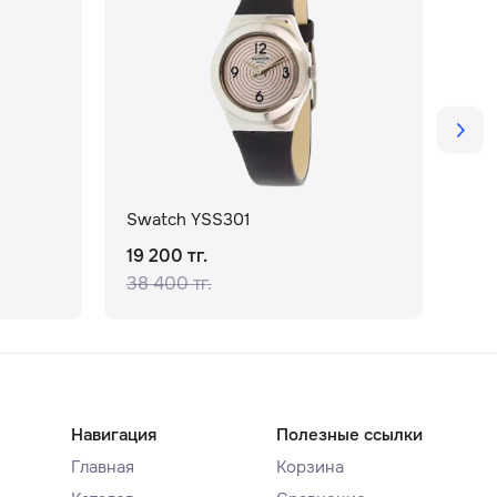
Swatch YSS301
Swa
19 200 тг.
31 
38 400 тг.
62 
Навигация
Полезные ссылки
Главная
Корзина