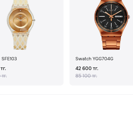
 SFE103
Swatch YGG704G
тг.
42 600 тг.
 тг.
85 100 тг.