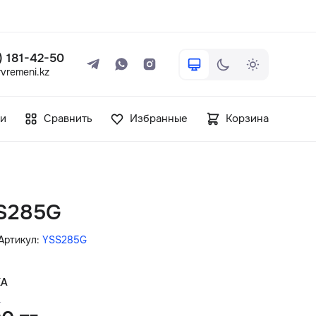
 ) 181-42-50
vremeni.kz
+7 ( 705 ) 181-42-50
и
Сравнить
Избранные
Корзина
info@vetervremeni.kz
Авторизация
S285G
Каталог
Артикул:
YSS285G
Мужские часы
КА
.
Женские часы