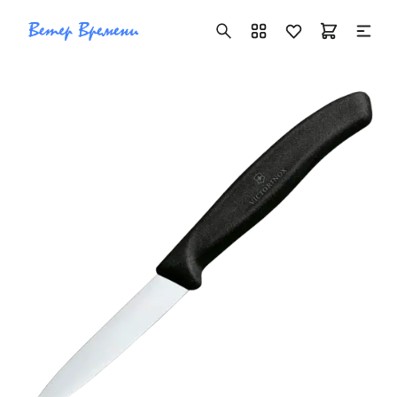
+7 ( 705 ) 181-42-50
info@vetervremeni.kz
Авторизация
Каталог
Мужские часы
Женские часы