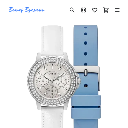
+7 ( 705 ) 181-42-50
info@vetervremeni.kz
Авторизация
Каталог
Мужские часы
Женские часы