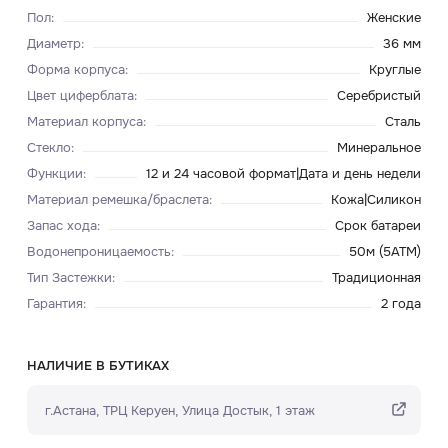
Пол
:
Женские
Диаметр
:
36 мм
Форма корпуса
:
Круглые
Цвет циферблата
:
Серебристый
Материал корпуса
:
Сталь
Стекло
:
Минеральное
Функции
:
12 и 24 часовой формат|Дата и день недели
Материал ремешка/браслета
:
Кожа|Силикон
Запас хода
:
Срок батареи
Водонепроницаемость
:
50м (5ATM)
Тип Застежки
:
Традиционная
Гарантия
:
2 года
НАЛИЧИЕ В БУТИКАХ
г.Астана, ТРЦ Керуен​, Улица Достык, 1 этаж