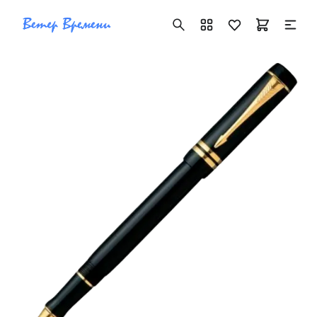
+7 ( 705 ) 181-42-50
info@vetervremeni.kz
Авторизация
Каталог
Мужские часы
Женские часы