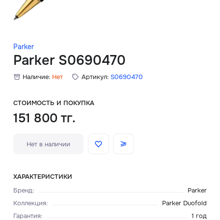
Скидки
Аксессуары
Parker
Parker S0690470
Наличие:
Нет
Артикул:
S0690470
Главная
О нас
СТОИМОСТЬ И ПОКУПКА
151 800 тг.
Доставка и оплата
Нет в наличии
Блог
Сервисный центр
ХАРАКТЕРИСТИКИ
Бренд
:
Parker
Коллекция
:
Parker Duofold
Гарантия
:
1 год