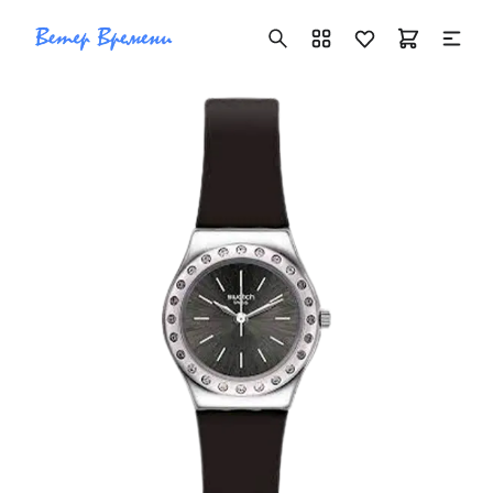
+7 ( 705 ) 181-42-50
info@vetervremeni.kz
Авторизация
Каталог
Мужские часы
Женские часы