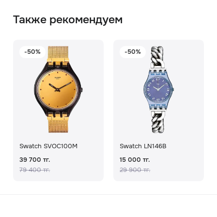
Также рекомендуем
-50%
-50%
Swatch SVOC100M
Swatch LN146B
39 700 тг.
15 000 тг.
79 400 тг.
29 900 тг.