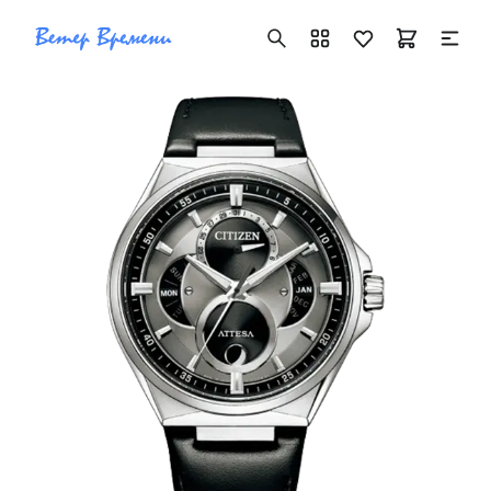
+7 ( 705 ) 181-42-50
info@vetervremeni.kz
Авторизация
Каталог
Мужские часы
Женские часы