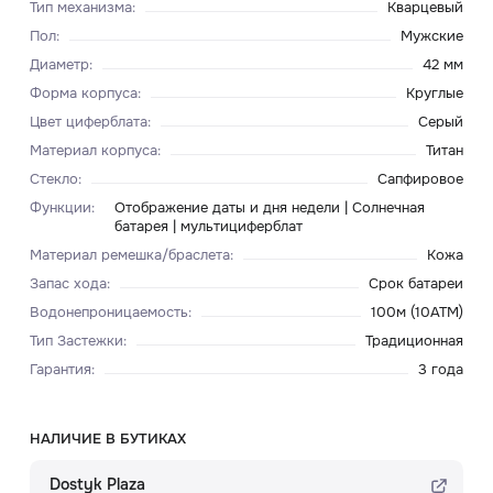
Тип механизма
:
Кварцевый
Пол
:
Мужские
Диаметр
:
42 мм
Форма корпуса
:
Круглые
Цвет циферблата
:
Серый
Материал корпуса
:
Титан
Стекло
:
Сапфировое
Функции
:
Отображение даты и дня недели | Солнечная
батарея | мультициферблат
Материал ремешка/браслета
:
Кожа
Запас хода
:
Срок батареи
Водонепроницаемость
:
100м (10ATM)
Тип Застежки
:
Традиционная
Гарантия
:
3 года
НАЛИЧИЕ В БУТИКАХ
Dostyk Plaza