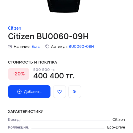
Скидки
Аксессуары
Citizen
Citizen BU0060-09H
Наличие:
Есть
Артикул:
BU0060-09H
Главная
О нас
СТОИМОСТЬ И ПОКУПКА
500 500 тг.
-20%
400 400 тг.
Доставка и оплата
Блог
Добавить
Сервисный центр
ХАРАКТЕРИСТИКИ
Бренд
:
Citizen
Коллекция
:
Eco-Drive