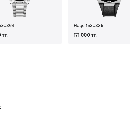
530364
Hugo 1530336
 тг.
171 000 тг.
К