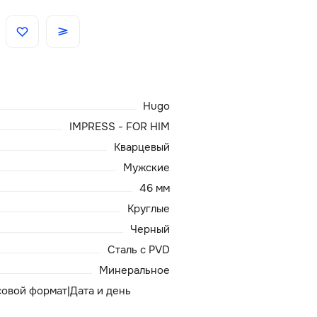
Скидки
Аксессуары
Hugo
Главная
IMPRESS - FOR HIM
Кварцевый
О нас
Мужские
46 мм
Доставка и оплата
Круглые
Черный
Блог
Сталь с PVD
Сервисный центр
Минеральное
асовой формат|Дата и день