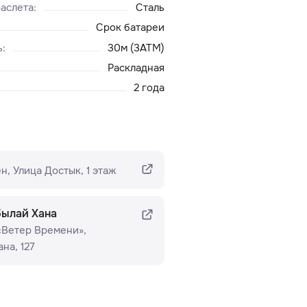
аслета
:
Сталь
Срок батареи
ь
:
30м (3ATM)
Раскладная
2 года
н​, Улица Достык, 1 этаж
былай Хана
 «Ветер Времени»​,
на, 127