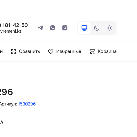
 ) 181-42-50
vremeni.kz
+7 ( 705 ) 181-42-50
и
Сравнить
Избранные
Корзина
info@vetervremeni.kz
Авторизация
296
Каталог
Артикул:
1530296
Мужские часы
КА
Женские часы