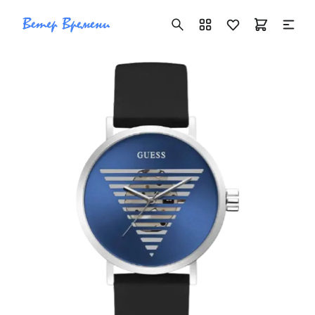
+7 ( 705 ) 181-42-50
info@vetervremeni.kz
Авторизация
Каталог
Мужские часы
Женские часы