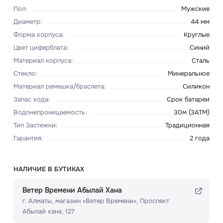
Пол
:
Мужские
Диаметр
:
44 мм
Форма корпуса
:
Круглые
Цвет циферблата
:
Синий
Материал корпуса
:
Сталь
Стекло
:
Минеральное
Материал ремешка/браслета
:
Силикон
Запас хода
:
Срок батареи
Водонепроницаемость
:
30м (3ATM)
Тип Застежки
:
Традиционная
Гарантия
:
2 года
НАЛИЧИЕ В БУТИКАХ
Ветер Времени Абылай Хана
г. Алматы, ​магазин «Ветер Времени»​, Проспект
Абылай хана, 127