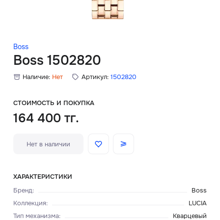
Скидки
Аксессуары
Boss
Boss 1502820
Наличие:
Нет
Артикул:
1502820
Главная
О нас
СТОИМОСТЬ И ПОКУПКА
164 400 тг.
Доставка и оплата
Нет в наличии
Блог
Сервисный центр
ХАРАКТЕРИСТИКИ
Бренд
:
Boss
Коллекция
:
LUCIA
Тип механизма
:
Кварцевый