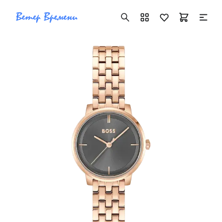
+7 ( 705 ) 181-42-50
info@vetervremeni.kz
Авторизация
Каталог
Мужские часы
Женские часы