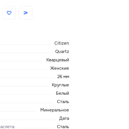
Скидки
Аксессуары
Citizen
Главная
Quartz
Кварцевый
О нас
Женские
26 мм
Доставка и оплата
Круглые
Белый
Блог
Сталь
Сервисный центр
Минеральное
Дата
аслета
:
Сталь