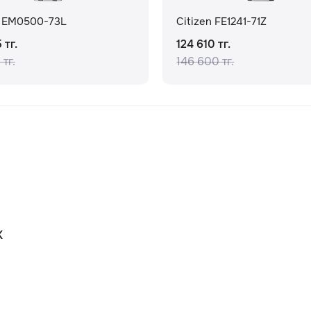
n EM0500-73L
Citizen FE1241-71Z
 тг.
124 610 тг.
 тг.
146 600 тг.
К