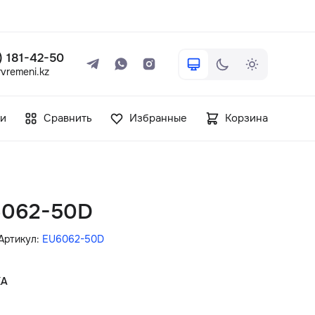
 ) 181-42-50
vremeni.kz
+7 ( 705 ) 181-42-50
и
Сравнить
Избранные
Корзина
info@vetervremeni.kz
Авторизация
U6062-50D
Каталог
Артикул:
EU6062-50D
Мужские часы
КА
Женские часы