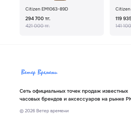
Citizen EM1063-89D
Citize
294 700 тг.
119 935
421 000 тг.
141 100
Сеть официальных точек продаж известных
часовых брендов и аксессуаров на рынке Р
©
2026
Ветер времени