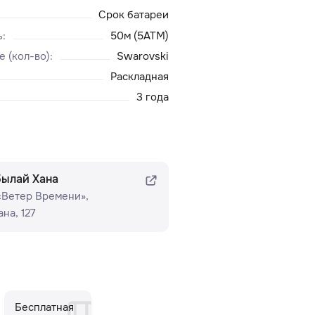
Срок батареи
ь
:
50м (5ATM)
е (кол-во)
:
Swarovski
Раскладная
3 года
былай Хана
 «Ветер Времени»​,
на, 127
Бесплатная