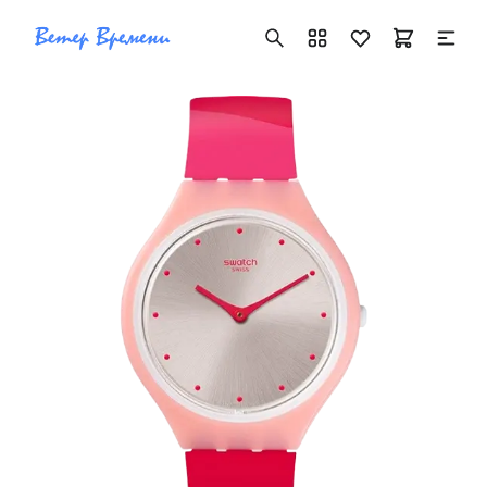
+7 ( 705 ) 181-42-50
info@vetervremeni.kz
Авторизация
Каталог
Мужские часы
Женские часы