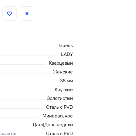
Скидки
Аксессуары
Guess
Главная
LADY
Кварцевый
О нас
Женские
38 мм
Доставка и оплата
Круглые
Золотистый
Блог
Сталь с PVD
Сервисный центр
Минеральное
Дата|День недели
аслета
:
Сталь с PVD