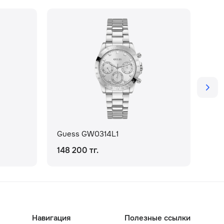
Guess GW0314L1
Gu
148 200 тг.
127
Навигация
Полезные ссылки