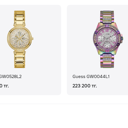
 GW0528L2
Guess GW0044L1
0 тг.
223 200 тг.