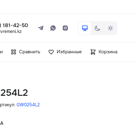
 ) 181-42-50
vremeni.kz
+7 ( 705 ) 181-42-50
и
Сравнить
Избранные
Корзина
info@vetervremeni.kz
Авторизация
0254L2
Каталог
ртикул:
GW0254L2
Мужские часы
КА
Женские часы