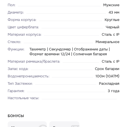
Пол
:
Мужские
Диаметр
:
43 мм
Форма корпуса
:
Круглые
Цвет циферблата
:
Черный
Материал корпуса
:
Сталь c IP
Стекло
:
Минеральное
Функции
:
Тахиметр | Секундомер | Отображение даты |
Формат времени 12/24 | Солнечная батарея
Материал ремешка/браслета
:
Сталь c IP
Запас хода
:
Срок батареи
Водонепроницаемость
:
100м (10ATM)
Тип Застежки
:
Раскладная
Гарантия
:
3 года
Настольные часы
:
БОНУСЫ