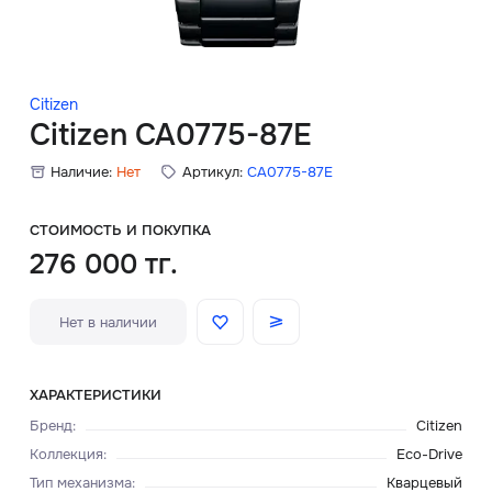
Скидки
Аксессуары
Citizen
Citizen CA0775-87E
Наличие:
Нет
Артикул:
CA0775-87E
Главная
О нас
СТОИМОСТЬ И ПОКУПКА
276 000 тг.
Доставка и оплата
Нет в наличии
Блог
Сервисный центр
ХАРАКТЕРИСТИКИ
Бренд
:
Citizen
Коллекция
:
Eco-Drive
Тип механизма
:
Кварцевый