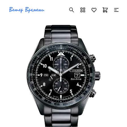
+7 ( 705 ) 181-42-50
info@vetervremeni.kz
Авторизация
Каталог
Мужские часы
Женские часы