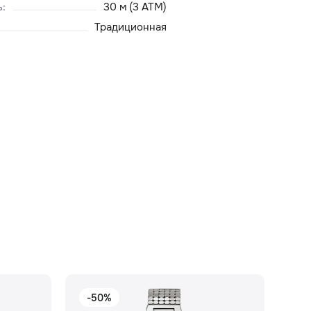
ь
:
30 м (3 ATM)
Традиционная
-50%
-