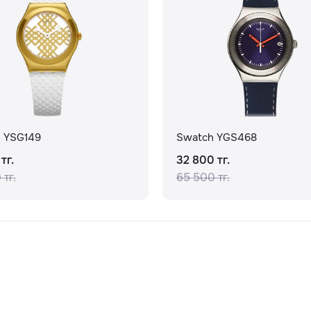
 YSG149
Swatch YGS468
тг.
32 800 тг.
 тг.
65 500 тг.