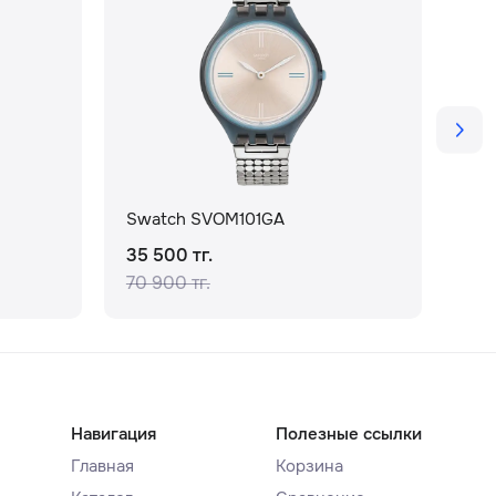
Swatch SVOM101GA
Swa
35 500 тг.
34 
70 900 тг.
68 
Навигация
Полезные ссылки
Главная
Корзина