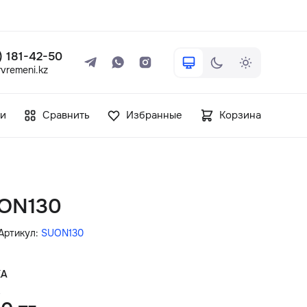
 ) 181-42-50
vremeni.kz
+7 ( 705 ) 181-42-50
и
Сравнить
Избранные
Корзина
info@vetervremeni.kz
Авторизация
ON130
Каталог
Артикул:
SUON130
Мужские часы
КА
.
Женские часы