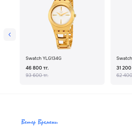
Swatch YLG134G
Swatch
46 800 тг.
31 200 
93 600 тг.
62 400