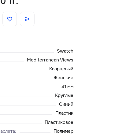
0 тг.
Скидки
Аксессуары
Swatch
Главная
Mediterranean Views
О нас
Кварцевый
Женские
Доставка и оплата
41 мм
Круглые
Блог
Синий
Пластик
Сервисный центр
Пластиковое
аслета
:
Полимер