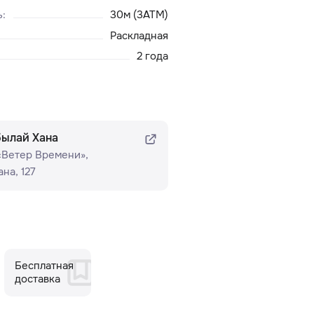
ь
:
30м (3ATM)
Раскладная
2 года
былай Хана
 «Ветер Времени»​,
на, 127
Бесплатная
доставка