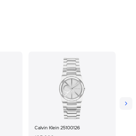
-
Calvin Klein 25100126
Cal