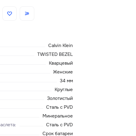
Скидки
Аксессуары
Calvin Klein
Главная
TWISTED BEZEL
Кварцевый
О нас
Женские
34 мм
Доставка и оплата
Круглые
Золотистый
Блог
Сталь с PVD
Сервисный центр
Минеральное
аслета
:
Сталь с PVD
Срок батареи