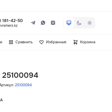
 ) 181-42-50
vremeni.kz
+7 ( 705 ) 181-42-50
и
Сравнить
Избранные
Корзина
info@vetervremeni.kz
Авторизация
in 25100094
Каталог
Артикул:
25100094
Мужские часы
КА
Женские часы