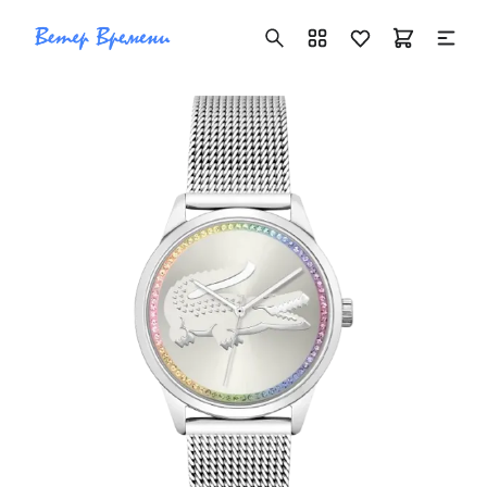
+7 ( 705 ) 181-42-50
info@vetervremeni.kz
Авторизация
Каталог
Мужские часы
Женские часы