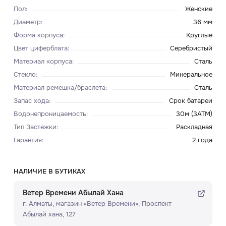
Пол
:
Женские
Диаметр
:
36 мм
Форма корпуса
:
Круглые
Цвет циферблата
:
Серебристый
Материал корпуса
:
Сталь
Стекло
:
Минеральное
Материал ремешка/браслета
:
Сталь
Запас хода
:
Срок батареи
Водонепроницаемость
:
30м (3ATM)
Тип Застежки
:
Раскладная
Гарантия
:
2 года
НАЛИЧИЕ В БУТИКАХ
Ветер Времени Абылай Хана
г. Алматы, ​магазин «Ветер Времени»​, Проспект
Абылай хана, 127