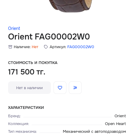
Скидки
Аксессуары
Orient
Orient FAG00002W0
Наличие:
Нет
Артикул:
FAG00002W0
Главная
О нас
СТОИМОСТЬ И ПОКУПКА
171 500 тг.
Доставка и оплата
Нет в наличии
Блог
Сервисный центр
ХАРАКТЕРИСТИКИ
Бренд
:
Orient
Коллекция
:
Open Heart
Тип механизма
:
Механический с автоподзаводом