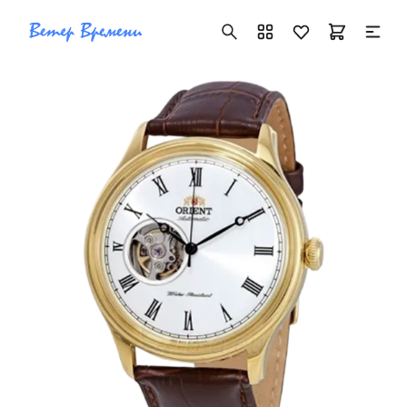
+7 ( 705 ) 181-42-50
info@vetervremeni.kz
Авторизация
Каталог
Мужские часы
Женские часы