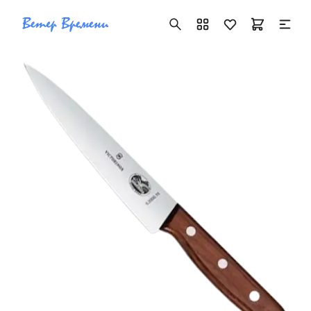
+7 ( 705 ) 181-42-50
info@vetervremeni.kz
Авторизация
Каталог
Мужские часы
Женские часы