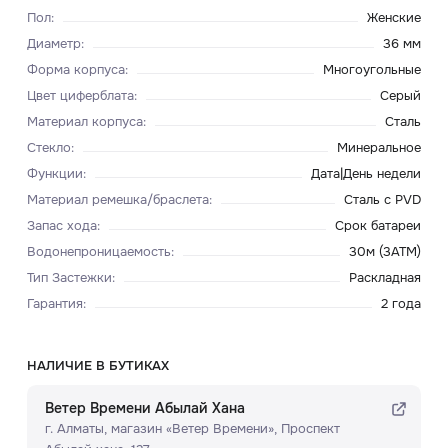
Пол
:
Женские
Диаметр
:
36 мм
Форма корпуса
:
Многоугольные
Цвет циферблата
:
Серый
Материал корпуса
:
Сталь
Стекло
:
Минеральное
Функции
:
Дата|День недели
Материал ремешка/браслета
:
Сталь с PVD
Запас хода
:
Срок батареи
Водонепроницаемость
:
30м (3ATM)
Тип Застежки
:
Раскладная
Гарантия
:
2 года
НАЛИЧИЕ В БУТИКАХ
Ветер Времени Абылай Хана
г. Алматы, ​магазин «Ветер Времени»​, Проспект