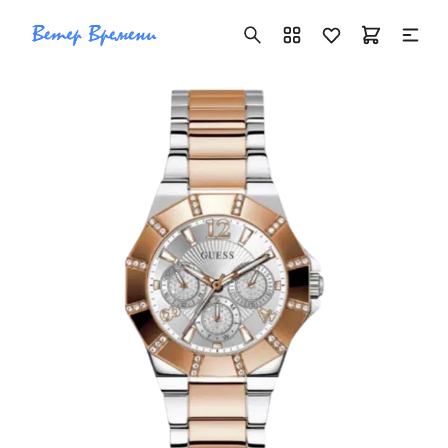
+7 ( 705 ) 181-42-50
info@vetervremeni.kz
Авторизация
Каталог
Мужские часы
Женские часы