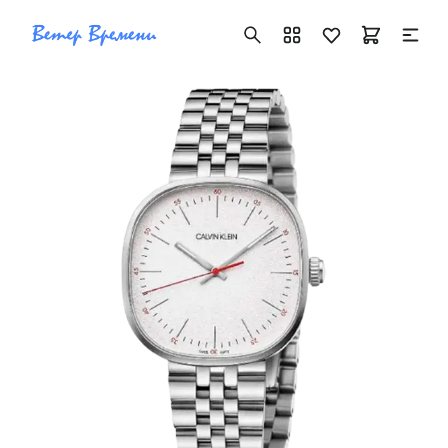
+7 ( 705 ) 181-42-50
info@vetervremeni.kz
Авторизация
Каталог
Мужские часы
Женские часы