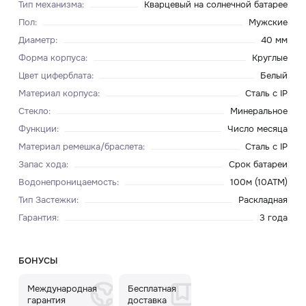
Тип механизма
:
Кварцевый на солнечной батарее
Пол
:
Мужские
Диаметр
:
40 мм
Форма корпуса
:
Круглые
Цвет циферблата
:
Белый
Материал корпуса
:
Сталь c IP
Стекло
:
Минеральное
Функции
:
Число месяца
Материал ремешка/браслета
:
Сталь c IP
Запас хода
:
Срок батареи
Водонепроницаемость
:
100м (10ATM)
Тип Застежки
:
Раскладная
Гарантия
:
3 года
БОНУСЫ
Международная
Бесплатная
гарантия
доставка