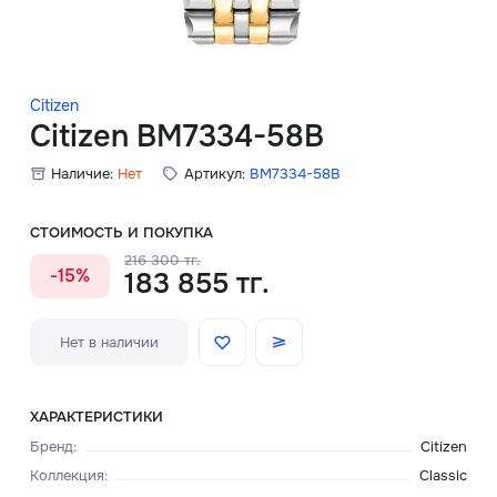
Скидки
Аксессуары
Citizen
Citizen BM7334-58B
Наличие:
Нет
Артикул:
BM7334-58B
Главная
О нас
СТОИМОСТЬ И ПОКУПКА
216 300 тг.
-15%
183 855 тг.
Доставка и оплата
Блог
Нет в наличии
Сервисный центр
ХАРАКТЕРИСТИКИ
Бренд
:
Citizen
Коллекция
:
Classic