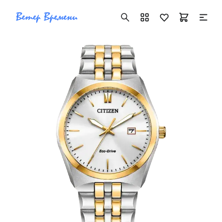
+7 ( 705 ) 181-42-50
info@vetervremeni.kz
Авторизация
Каталог
Мужские часы
Женские часы