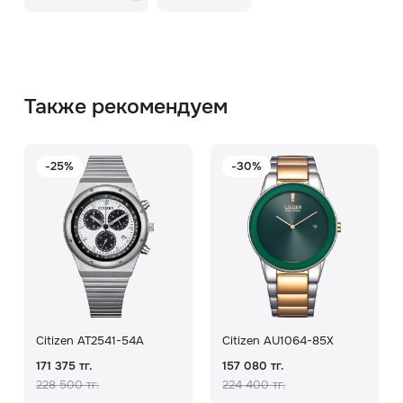
Также рекомендуем
-25%
-30%
Citizen AT2541-54A
Citizen AU1064-85X
171 375 тг.
157 080 тг.
228 500 тг.
224 400 тг.