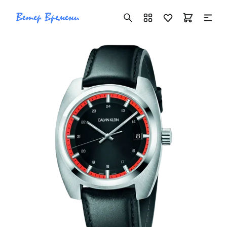
+7 ( 705 ) 181-42-50
info@vetervremeni.kz
Авторизация
Каталог
Мужские часы
Женские часы