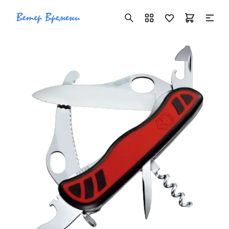
+7 ( 705 ) 181-42-50
info@vetervremeni.kz
Авторизация
Каталог
Мужские часы
Женские часы